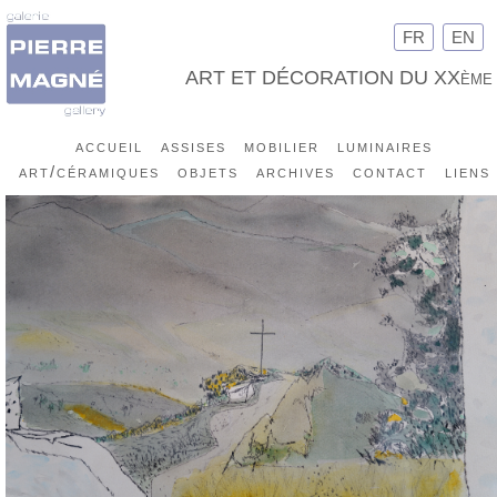
FR
EN
ART ET DÉCORATION DU XXème
accueil
assises
mobilier
luminaires
art/céramiques
objets
archives
contact
liens