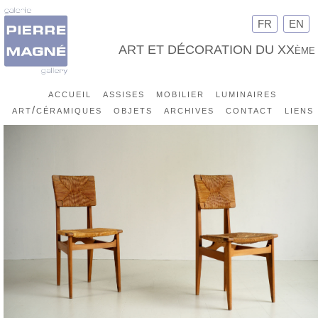
FR
EN
ART ET DÉCORATION DU XXème
accueil
assises
mobilier
luminaires
art/céramiques
objets
archives
contact
liens